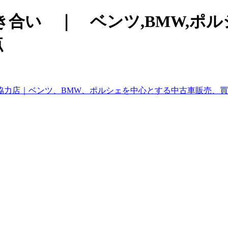
合い ｜ ベンツ,BMW,ポ
点