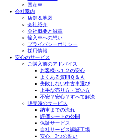
国産車
会社案内
店舗＆地図
会社紹介
会社概要と沿革
輸入車への想い
プライバシーポリシー
採用情報
安心のサービス
ご購入前のアドバイス
お客様へ１２の安心
よくある質問Ｑ＆Ａ
失敗しない中古車選び
上手な売り方・買い方
不安？安心？すべて解決
販売時のサービス
納車までの流れ
評価シートの公開
保証サービス
自社サービス認証工場
安心、3つの誓い