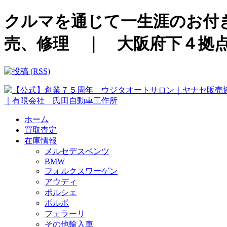
クルマを通じて一生涯のお付き
売、修理 ｜ 大阪府下４拠
ホーム
買取査定
在庫情報
メルセデスベンツ
BMW
フォルクスワーゲン
アウディ
ポルシェ
ボルボ
フェラーリ
その他輸入車