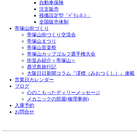
自動車保険
注文販売
残価設定型「ﾊﾞﾘｭ-ﾛ-ﾝ」
全国販売体制
帝塚山街づくり
帝塚山街づくり交流会
帝塚山まつり
帝塚山音楽祭
帝塚山カップゴルフ選手権大会
街並み紹介＜帝塚山＞
鹿児島旅行記
大阪日日新聞コラム『澪標（みおつくし）』連載
営業日カレンダー
ブログ
心のこもったディリーメッセージ
メカニックの部屋(修理事例)
入庫予約
お問合せ