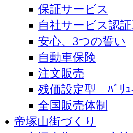
保証サービス
自社サービス認証
安心、3つの誓い
自動車保険
注文販売
残価設定型「ﾊﾞﾘｭ-
全国販売体制
帝塚山街づくり