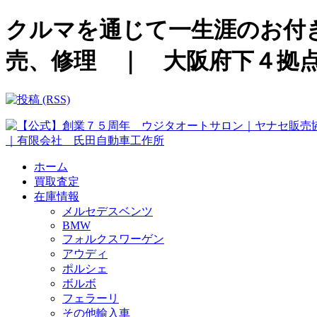
クルマを通じて一生涯のお付き
売、修理 ｜ 大阪府下４拠
ホーム
買取査定
在庫情報
メルセデスベンツ
BMW
フォルクスワーゲン
アウディ
ポルシェ
ボルボ
フェラーリ
その他輸入車