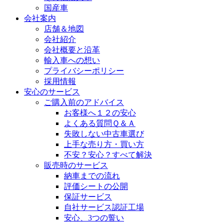
国産車
会社案内
店舗＆地図
会社紹介
会社概要と沿革
輸入車への想い
プライバシーポリシー
採用情報
安心のサービス
ご購入前のアドバイス
お客様へ１２の安心
よくある質問Ｑ＆Ａ
失敗しない中古車選び
上手な売り方・買い方
不安？安心？すべて解決
販売時のサービス
納車までの流れ
評価シートの公開
保証サービス
自社サービス認証工場
安心、3つの誓い