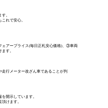
ます。
もこれで安心。
ェアープライス(毎日正札安心価格)、③車両
けます。
や走行メーター改ざん車であることが判
報を開示しています。
覧頂けます。