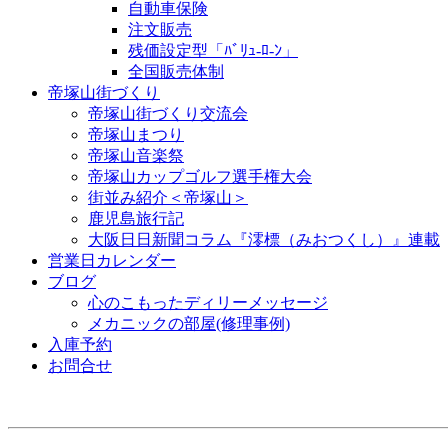
自動車保険
注文販売
残価設定型「ﾊﾞﾘｭ-ﾛ-ﾝ」
全国販売体制
帝塚山街づくり
帝塚山街づくり交流会
帝塚山まつり
帝塚山音楽祭
帝塚山カップゴルフ選手権大会
街並み紹介＜帝塚山＞
鹿児島旅行記
大阪日日新聞コラム『澪標（みおつくし）』連載
営業日カレンダー
ブログ
心のこもったディリーメッセージ
メカニックの部屋(修理事例)
入庫予約
お問合せ