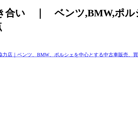
合い ｜ ベンツ,BMW,ポ
点