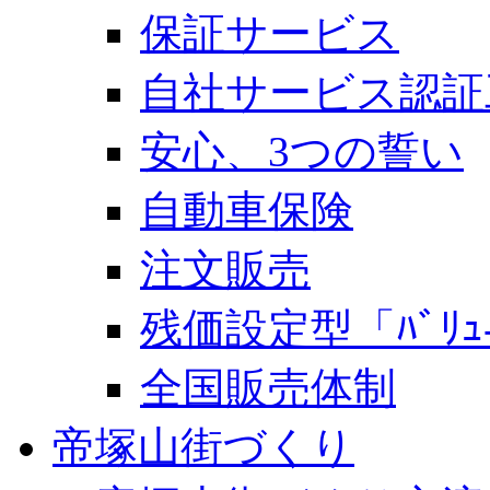
保証サービス
自社サービス認証
安心、3つの誓い
自動車保険
注文販売
残価設定型「ﾊﾞﾘｭ-
全国販売体制
帝塚山街づくり