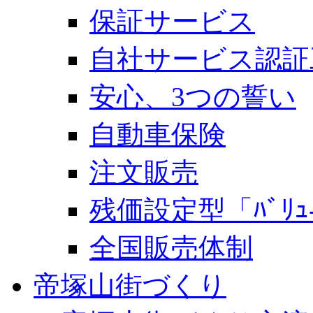
保証サービス
自社サービス認証
安心、3つの誓い
自動車保険
注文販売
残価設定型「ﾊﾞﾘｭ-
全国販売体制
帝塚山街づくり