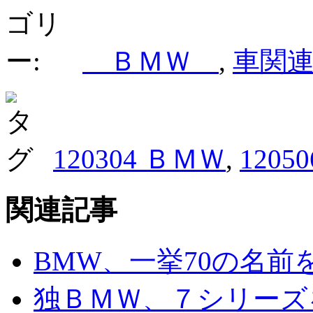
ＢＭＷ
,
車関
120304 ＢＭＷ
,
1205
関連記事
BMW、一挙70の名
独ＢＭＷ、７シリーズ