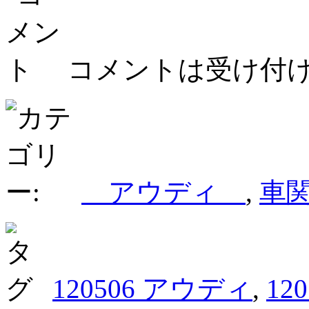
コメントは受け付
アウディ
,
車
120506 アウディ
,
12