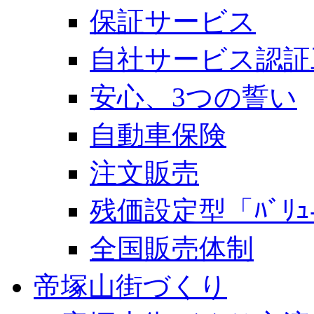
保証サービス
自社サービス認証
安心、3つの誓い
自動車保険
注文販売
残価設定型「ﾊﾞﾘｭ-
全国販売体制
帝塚山街づくり