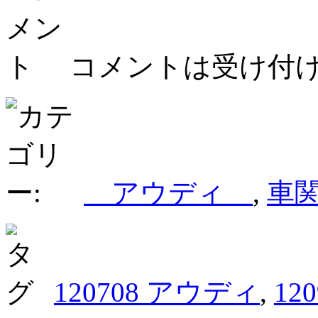
コメントは受け付
アウディ
,
車
120708 アウディ
,
12