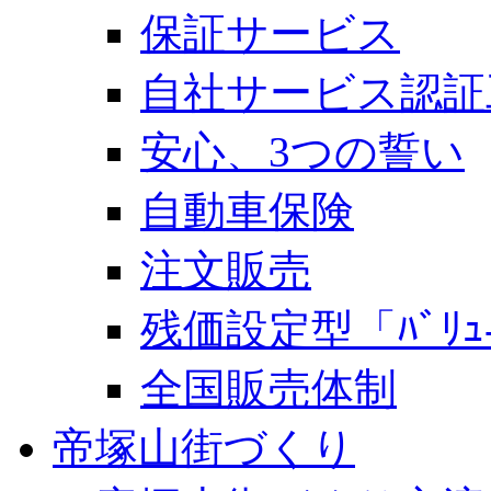
保証サービス
自社サービス認証
安心、3つの誓い
自動車保険
注文販売
残価設定型「ﾊﾞﾘｭ-
全国販売体制
帝塚山街づくり