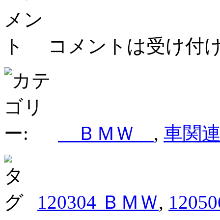
コメントは受け付
ＢＭＷ
,
車関
120304 ＢＭＷ
,
1205