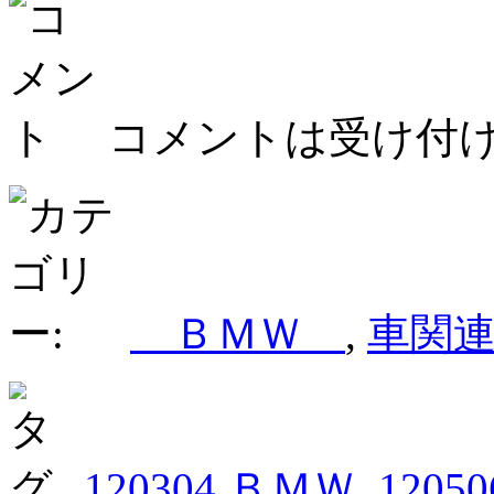
コメントは受け付
ＢＭＷ
,
車関
120304 ＢＭＷ
,
1205