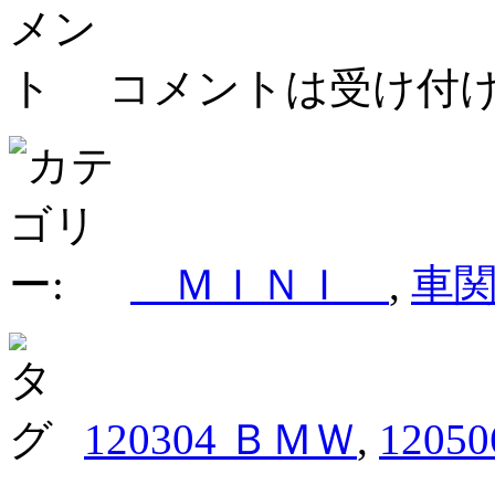
コメントは受け付
ＭＩＮＩ
,
車
120304 ＢＭＷ
,
1205