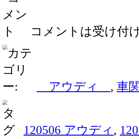
コメントは受け付
アウディ
,
車
120506 アウディ
,
12