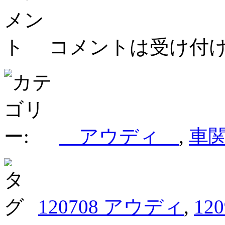
コメントは受け付
アウディ
,
車
120708 アウディ
,
12