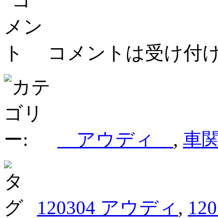
コメントは受け付
アウディ
,
車
120304 アウディ
,
12