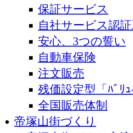
保証サービス
自社サービス認証
安心、3つの誓い
自動車保険
注文販売
残価設定型「ﾊﾞﾘｭ-
全国販売体制
帝塚山街づくり