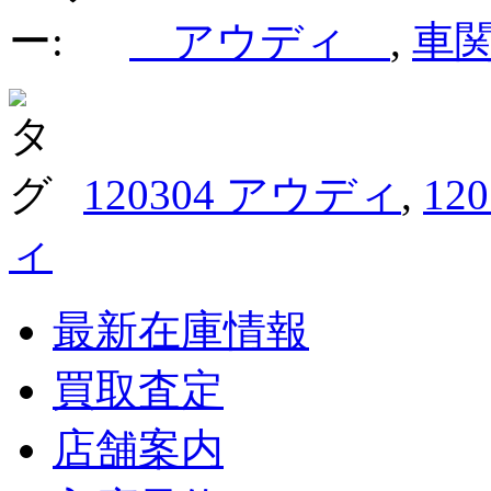
アウディ
,
車
120304 アウディ
,
12
ィ
最新在庫情報
買取査定
店舗案内