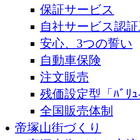
保証サービス
自社サービス認証
安心、3つの誓い
自動車保険
注文販売
残価設定型「ﾊﾞﾘｭ-
全国販売体制
帝塚山街づくり