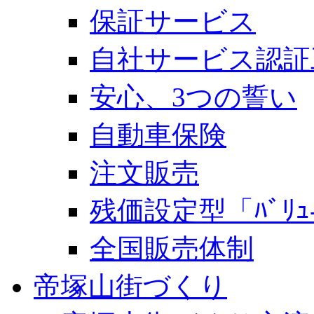
保証サービス
自社サービス認証
安心、3つの誓い
自動車保険
注文販売
残価設定型「ﾊﾞﾘｭ-
全国販売体制
帝塚山街づくり