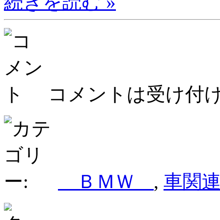
続きを読む »
コメントは受け付
ＢＭＷ
,
車関