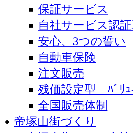
保証サービス
自社サービス認証
安心、3つの誓い
自動車保険
注文販売
残価設定型「ﾊﾞﾘｭ-
全国販売体制
帝塚山街づくり