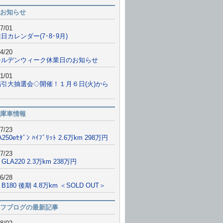
お知らせ
7/01
日カレンダー(7･8･9月)
4/20
ールデンウィーク休業日のお知らせ
1/01
福引大抽選会◇開催！１月６日(火)から
庫車情報
7/23
A250eｾﾀﾞﾝ ﾊｲﾌﾞﾘｯﾄ 2.6万km 298万円
7/23
 GLA220 2.3万km 238万円
6/28
9 B180 後期 4.8万km ＜SOLD OUT＞
フブログの最新記事