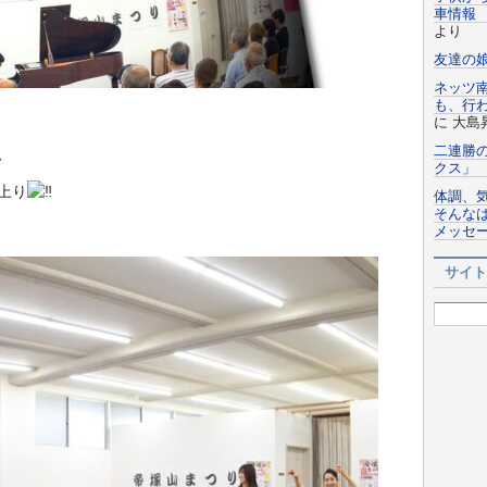
車情報 
より
友達の
ネッツ
も、行
に
大島
二連勝
、
クス」
上り
体調、
そんなは
メッセ
サイト