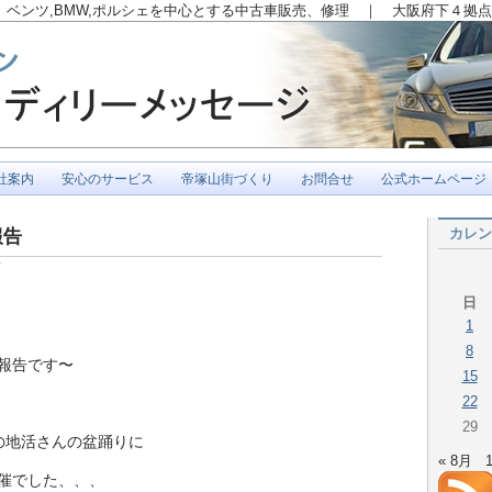
ベンツ,BMW,ポルシェを中心とする中古車販売、修理 ｜ 大阪府下４拠点
社案内
安心のサービス
帝塚山街づくり
お問合せ
公式ホームページ
カレン
報告
吉
日
1
8
報告です〜
15
22
29
の地活さんの盆踊りに
« 8月
催でした、、、