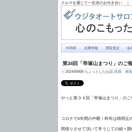
クルマを通じて一生涯のお付き合い ｜ 
HOME
在庫情報
買取査定
会
第34回「帝塚山まつり」のご
2024/09/06
ちょっとしたお話
,
氏田 耕
やっと第３４回「帝塚山まつり」のご
コロナで4年間の中断！昨年は晴明丘
間借りさせて頂いて辛うじての細々開