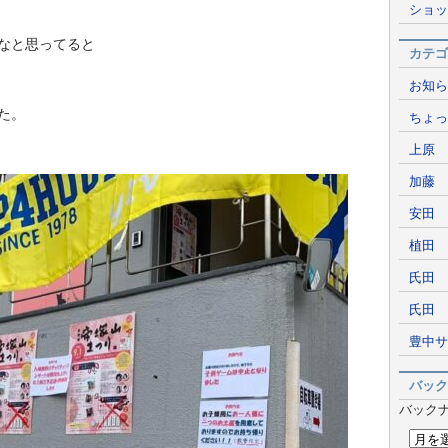
ショッ
なと思ってると
カテゴ
お知ら
た。
ちょっ
上原 
加藤 
安田 
植田 
氏田 
氏田 
豊中サ
バック
バック