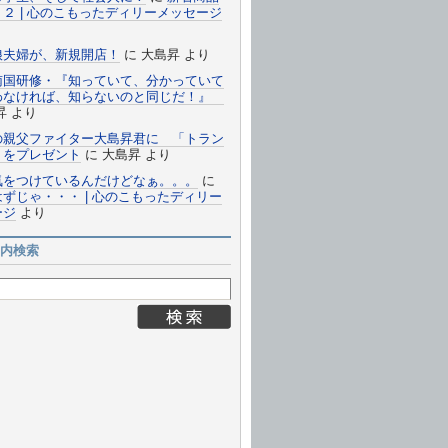
２ | 心のこもったディリーメッセージ
娘夫婦が、新規開店！
に
大島昇
より
南国研修・『知っていて、分かっていて
わなければ、知らないのと同じだ！』
昇
より
の親父ファイター大島昇君に 「トラン
 をプレゼント
に
大島昇
より
気をつけているんだけどなぁ。。。
に
ずじゃ・・・ | 心のこもったディリー
ージ
より
内検索