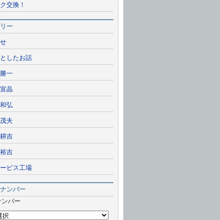
ク交換！
リー
せ
としたお話
勝一
宣晶
和弘
茂夫
耕吉
裕吉
ービス工場
ナンバー
ナンバー