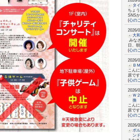
2026/0
タ
ちょう
SNS
(
心の
2026/0
大
みな
日、朝
(
心の
2026/0
Ｂ
こんに
原で
(
心の
2026/0
Ｗ
換
こんに
原です
(
心の
2026/0
ポ
ン