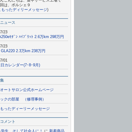
んこんにちは、豊中サービス工場で
回は、ポルシェ９
こもったディリーメッセージ
)
ニュース
7/23
A250eｾﾀﾞﾝ ﾊｲﾌﾞﾘｯﾄ 2.6万km 298万円
7/23
 GLA220 2.3万km 238万円
7/01
日カレンダー(7･8･9月)
集
オートサロン公式ホームページ
ックの部屋 （修理事例）
もったディーリーメッセージ
コメント
ら学生、そして社会人に！
に
新着商品