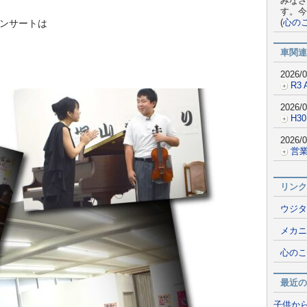
みなさ
す。今
(
心の
コンサートは
車関連
2026/0
R3 
2026/0
H30
2026/0
営業
リンク
ウジタ
メカニ
心のこ
最近の
子供か