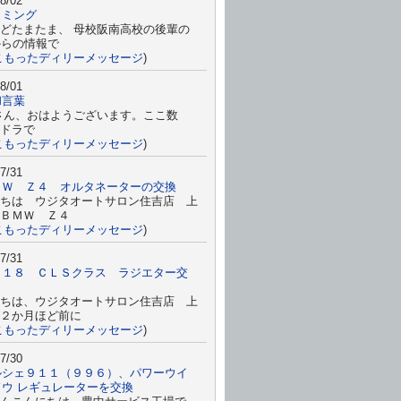
8/02
イミング
どたまたま、 母校阪南高校の後輩の
からの情報で
こもったディリーメッセージ
)
8/01
和言葉
さん、おはようございます。ここ数
ドラで
こもったディリーメッセージ
)
7/31
ＭＷ Ｚ４ オルタネーターの交換
ちは ウジタオートサロン住吉店 上
すＢＭＷ Ｚ４
こもったディリーメッセージ
)
7/31
２１８ ＣＬＳクラス ラジエター交
ちは、ウジタオートサロン住吉店 上
２か月ほど前に
こもったディリーメッセージ
)
7/30
ルシェ９１１（９９６）、パワーウイ
ドウ レギュレーターを交換