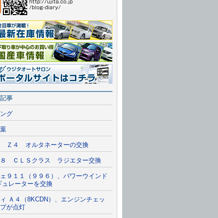
報一覧を見る
情報
ルサイトに行く
記事
ング
葉
 Ｚ４ オルタネーターの交換
８ ＣＬＳクラス ラジエター交換
ェ９１１（９９６）、パワーウインド
ギュレーターを交換
ィ Ａ４（8KCDN）、エンジンチェッ
プが点灯