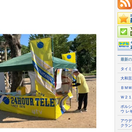
、
在庫情
国産車
ポータ
最新の
タイミ
大和言
ＢＭＷ
Ｗ２１
ポルシ
ウ レ
アウデ
クラン