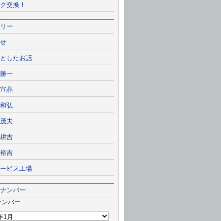
ク交換！
リー
せ
としたお話
勝一
宣晶
和弘
茂夫
耕吉
裕吉
ービス工場
ナンバー
ナンバー