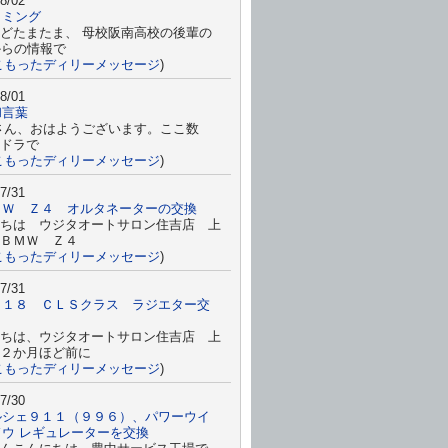
8/02
イミング
どたまたま、 母校阪南高校の後輩の
からの情報で
こもったディリーメッセージ
)
8/01
和言葉
さん、おはようございます。ここ数
ドラで
こもったディリーメッセージ
)
7/31
ＭＷ Ｚ４ オルタネーターの交換
ちは ウジタオートサロン住吉店 上
すＢＭＷ Ｚ４
こもったディリーメッセージ
)
7/31
２１８ ＣＬＳクラス ラジエター交
ちは、ウジタオートサロン住吉店 上
２か月ほど前に
こもったディリーメッセージ
)
7/30
ルシェ９１１（９９６）、パワーウイ
ドウ レギュレーターを交換