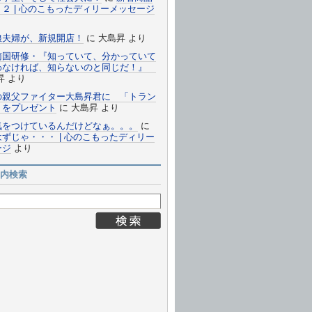
２ | 心のこもったディリーメッセージ
娘夫婦が、新規開店！
に
大島昇
より
南国研修・『知っていて、分かっていて
わなければ、知らないのと同じだ！』
昇
より
の親父ファイター大島昇君に 「トラン
 をプレゼント
に
大島昇
より
気をつけているんだけどなぁ。。。
に
ずじゃ・・・ | 心のこもったディリー
ージ
より
内検索