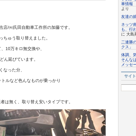
車情報 
より
友達の
ネッツ
吉店/㈲氏田自動車工作所の加藤です。
も、行
に
大島
っちゅう取り替えました。
二連勝
クス」
て、10万キロ無交換や、
体調、
んどん延びています。
そんなは
メッセ
くなった分、
サイト
ロットルなど色んなものが乗っかり
魔者は無く、取り替え安いタイプです。