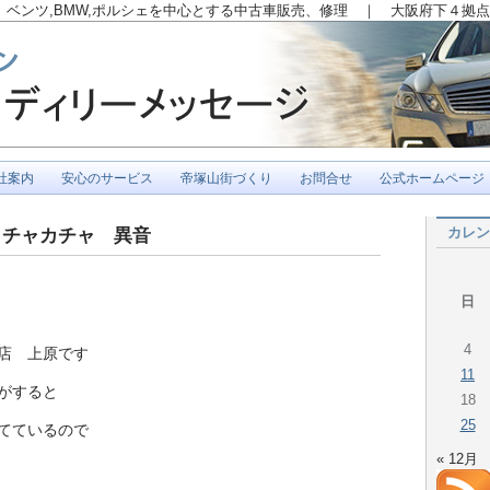
ベンツ,BMW,ポルシェを中心とする中古車販売、修理 ｜ 大阪府下４拠点
社案内
安心のサービス
帝塚山街づくり
お問合せ
公式ホームページ
カレン
カチャカチャ 異音
日
4
店 上原です
11
がすると
18
25
てているので
« 12月