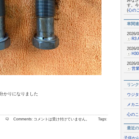
みなさ
す。今
(
心の
車関連
2026/0
R3 
2026/0
H30
2026/0
営業
リンク
分かりになりました
ウジタ
メカニ
心のこ
Comments:
コメントは受け付けていません。
Tags:
最近の
子供か