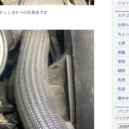
ショッ
テンシヨナーの不具合です
カテゴ
お知ら
ちょっ
上原 
加藤 
安田 
植田 
氏田 
氏田 
豊中サ
バック
バック