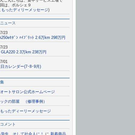
んこんにちは、豊中サービス工場で
回は、ポルシェ９
こもったディリーメッセージ
)
ニュース
7/23
A250eｾﾀﾞﾝ ﾊｲﾌﾞﾘｯﾄ 2.6万km 298万円
7/23
 GLA220 2.3万km 238万円
7/01
日カレンダー(7･8･9月)
集
オートサロン公式ホームページ
ックの部屋 （修理事例）
もったディーリーメッセージ
コメント
ら学生、そして社会人に！
に
新着商品