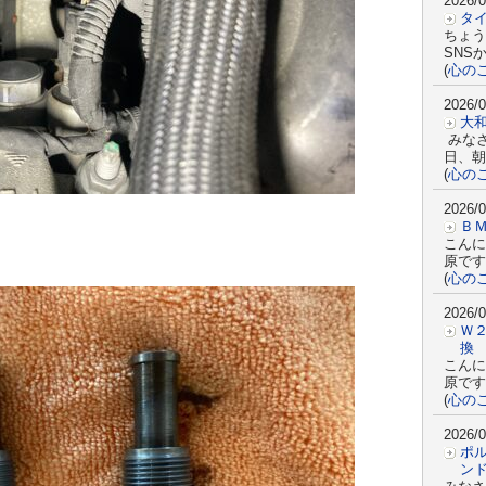
2026/0
タ
ちょう
SNS
(
心の
2026/0
大
みな
日、朝
(
心の
2026/0
Ｂ
こんに
原で
(
心の
2026/0
Ｗ
換
こんに
原です
(
心の
2026/0
ポ
ン