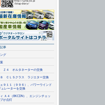
報一覧を見る
情報
ルサイトに行く
記事
ング
葉
 Ｚ４ オルタネーターの交換
８ ＣＬＳクラス ラジエター交換
ェ９１１（９９６）、パワーウインド
ギュレーターを交換
ィ Ａ４（8KCDN）、エンジンチェッ
プが点灯