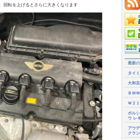
、回転を上げるとさらに大きくなります
在庫情
国産車
ポータ
最新の
タイミ
大和言
ＢＭＷ
Ｗ２１
ポルシ
ウ レ
アウデ
クラン