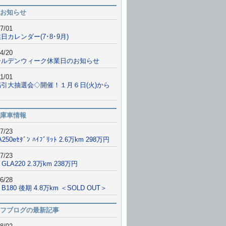
お知らせ
7/01
日カレンダー(7･8･9月)
4/20
ールデンウィーク休業日のお知らせ
1/01
福引大抽選会◇開催！１月６日(火)から
庫車情報
7/23
A250eｾﾀﾞﾝ ﾊｲﾌﾞﾘｯﾄ 2.6万km 298万円
7/23
 GLA220 2.3万km 238万円
6/28
9 B180 後期 4.8万km ＜SOLD OUT＞
フブログの最新記事