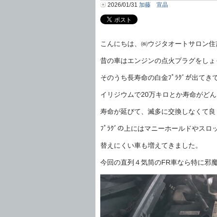
2026/01/31
加藤 宣晶
こんにちは、㈱ウジタオートサロン住
昔の車はエンジンの点火プラグをしょ
そのうち長寿命の白金ﾌﾟﾗｸﾞが出てき
イリジウムで20万キロとか寿命がど
寿命が延びて、滅多に交換しなくて良
ﾌﾟﾗｸﾞの上にはマニーホールドやス
替えにくい車も増えてきました。
今回の直列４気筒のFR車なら特に邪