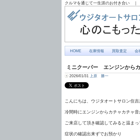
クルマを通じて一生涯のお付き合い ｜ 
HOME
在庫情報
買取査定
会
ミニクーパー エンジンから
2026/01/31
上原 勝一
こんにちは、ウジタオートサロン住吉
冷間時にエンジンからカチャカチャ音
ご来店して頂き確認してみると温まっ
症状の確認出来ずでお預かり