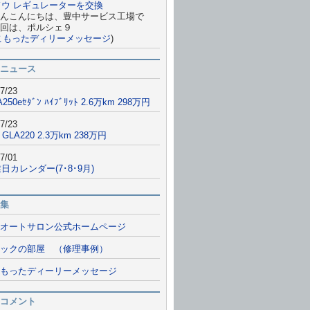
ドウ レギュレーターを交換
んこんにちは、豊中サービス工場で
回は、ポルシェ９
こもったディリーメッセージ
)
ニュース
7/23
A250eｾﾀﾞﾝ ﾊｲﾌﾞﾘｯﾄ 2.6万km 298万円
7/23
 GLA220 2.3万km 238万円
7/01
日カレンダー(7･8･9月)
集
オートサロン公式ホームページ
ックの部屋 （修理事例）
もったディーリーメッセージ
コメント