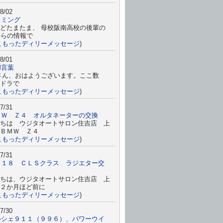
8/02
イミング
どたまたま、 母校阪南高校の後輩の
からの情報で
こもったディリーメッセージ
)
8/01
和言葉
さん、おはようございます。ここ数
ドラで
こもったディリーメッセージ
)
7/31
ＭＷ Ｚ４ オルタネーターの交換
ちは ウジタオートサロン住吉店 上
すＢＭＷ Ｚ４
こもったディリーメッセージ
)
7/31
２１８ ＣＬＳクラス ラジエター交
ちは、ウジタオートサロン住吉店 上
２か月ほど前に
こもったディリーメッセージ
)
7/30
ルシェ９１１（９９６）、パワーウイ