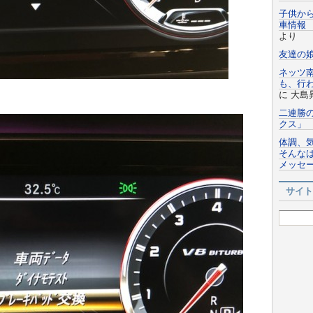
子供か
車情報 
より
友達の
ネッツ
も、行
に
大島
二連勝
クス」
体調、
そんなは
メッセ
サイト