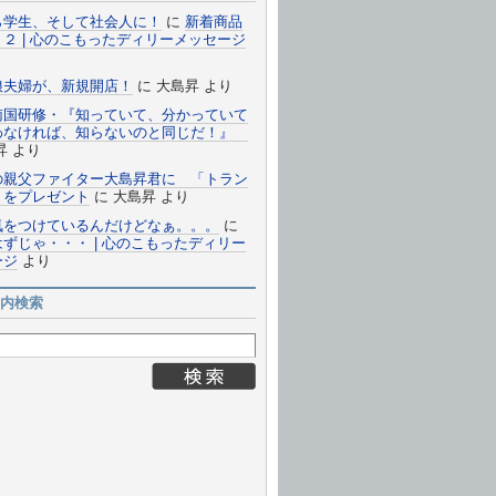
ら学生、そして社会人に！
に
新着商品
２ | 心のこもったディリーメッセージ
娘夫婦が、新規開店！
に
大島昇
より
南国研修・『知っていて、分かっていて
わなければ、知らないのと同じだ！』
昇
より
の親父ファイター大島昇君に 「トラン
 をプレゼント
に
大島昇
より
気をつけているんだけどなぁ。。。
に
ずじゃ・・・ | 心のこもったディリー
ージ
より
内検索