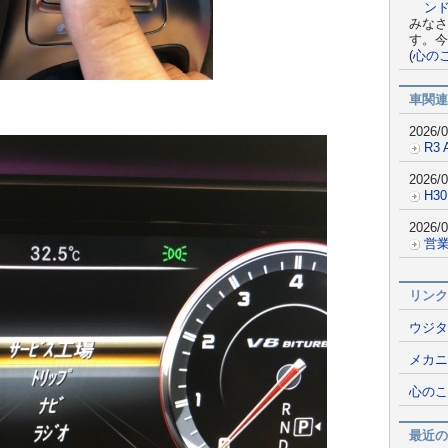
ン
みなさ
す。今
(
心の
車関連
2026/0
R3 
2026/0
H30
2026/0
営業
リンク
ウジタ
メカニ
心のこ
最近の