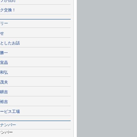
プが点灯
ク交換！
リー
せ
としたお話
勝一
宣晶
和弘
茂夫
耕吉
裕吉
ービス工場
ナンバー
ナンバー