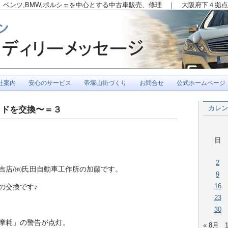
ベンツ,BMW,ポルシェを中心とする中古車販売、修理 ｜ 大阪府下４拠点
社案内
安心のサービス
帝塚山街づくり
お問合せ
公式ホームページ
カレン
ッドを交換〜＝３
日
2
吉店/㈲氏
田自動車工作所の加藤です。
9
16
ﾞの交換です♪
23
30
摩耗」の警告が点灯。
« 8月