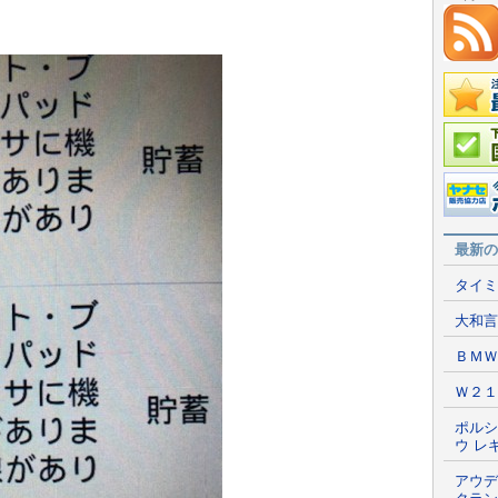
在庫情
国産車
ポータ
最新の
タイミ
大和言
ＢＭＷ
Ｗ２１
ポルシ
ウ レ
アウデ