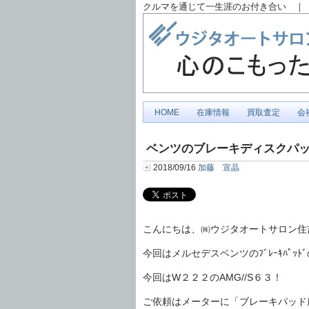
クルマを通じて一生涯のお付き合い ｜ 
HOME
在庫情報
買取査定
会
ベンツのブレーキディスクパ
2018/09/16
加藤 宣晶
こんにちは、㈱ウジタオートサロン住
今回はメルセデスベンツのﾌﾞﾚｰｷﾊﾟｯﾄ
今回はW２２２のAMG//S６３！
ご依頼はメーターに「ブレーキパッド