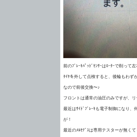
前のﾌﾞﾚｰｷﾊﾟｯﾄﾞｾﾝｻｰはﾛｰﾀｰで
ﾀｲﾔを外して点検すると、後輪もわずか
なので前後交換〜♪
フロントは通常の油圧のみですが、リ
最近はｻｲﾄﾞﾌﾞﾚｰｷも電子制御になり
が！
最近のﾒﾙｾﾃﾞｽは専用テスターが無