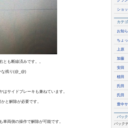
クラン
ショッ
カテゴ
お知ら
ちょっ
上原 
加藤 
削って左右とも断線済みです。。
安田 
な残り(@_@)
植田 
氏田 
ヤはサイドブレーキも兼ねています。
氏田 
、何かと解除が必要です。
豊中サ
バック
くても車両側の操作で解除が可能です。
バック