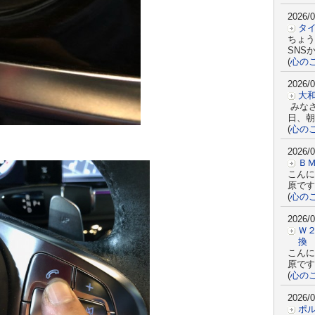
2026/0
タ
ちょう
SNS
(
心の
2026/0
大
みな
日、朝
(
心の
2026/0
Ｂ
こんに
原で
(
心の
2026/0
Ｗ
換
こんに
原です
(
心の
2026/0
ポ