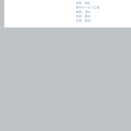
安田 和弘
豊中サービス工場
植田 茂夫
氏田 耕吉
氏田 裕吉