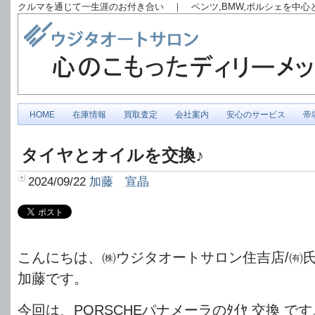
クルマを通じて一生涯のお付き合い ｜ ベンツ,BMW,ポルシェを中
HOME
在庫情報
買取査定
会社案内
安心のサービス
帝
タイヤとオイルを交換♪
2024/09/22
加藤 宣晶
こんにちは、㈱ウジタオートサロン住吉店/㈲
加藤です。
今回は、PORSCHEパナメーラのﾀｲﾔ 交換 です