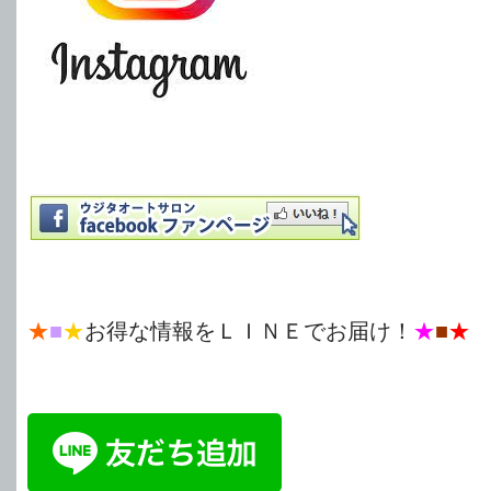
★
■
★
お得な情報をＬＩＮＥでお届け！
★
■
★