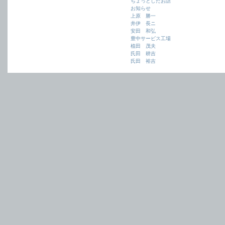
ちょっとしたお話
お知らせ
上原 勝一
井伊 長ニ
安田 和弘
豊中サービス工場
植田 茂夫
氏田 耕吉
氏田 裕吉