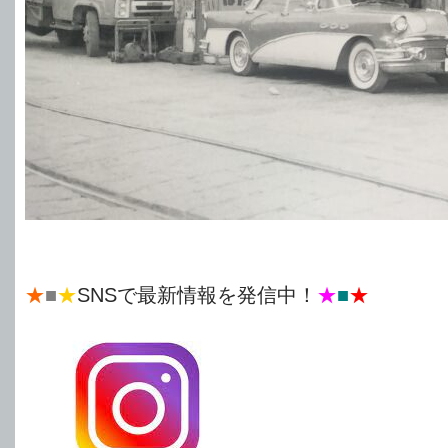
★
■
★
SNSで最新情報を発信中！
★
■
★