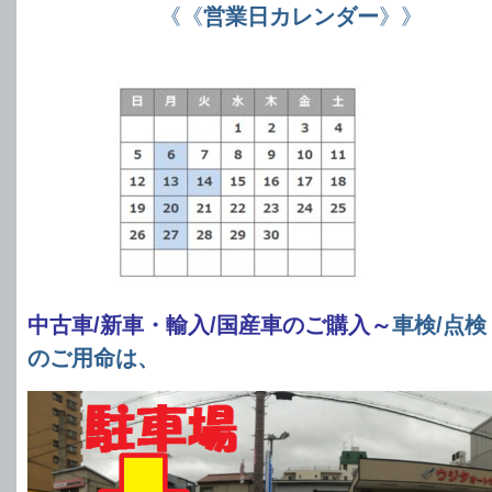
《《
営業日カレンダー
》》
中古車/新車・輸入/国産車のご購入～
車検/点検
のご用命は、