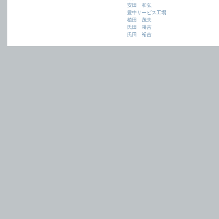
安田 和弘
豊中サービス工場
植田 茂夫
氏田 耕吉
氏田 裕吉