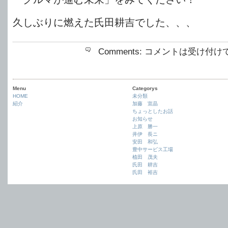
久しぶりに燃えた氏田耕吉でした、、、
Comments:
コメントは受け付け
Menu
Categorys
HOME
未分類
紹介
加藤 宣晶
ちょっとしたお話
お知らせ
上原 勝一
井伊 長ニ
安田 和弘
豊中サービス工場
植田 茂夫
氏田 耕吉
氏田 裕吉