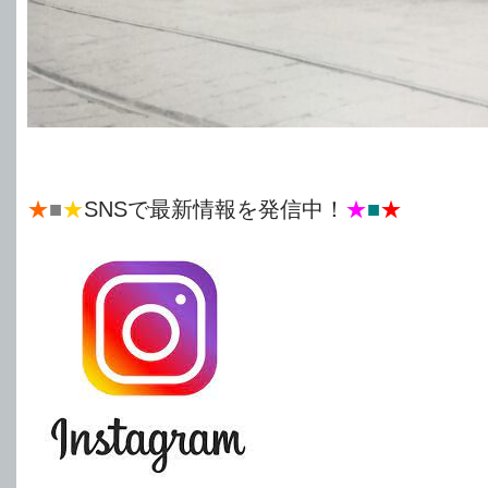
★
■
★
SNSで最新情報を発信中！
★
■
★