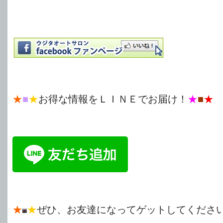
★
■
★
お得な情報をＬＩＮＥでお届け！
★
■
★
★
★
ぜひ、お友達になってゲットしてくださ