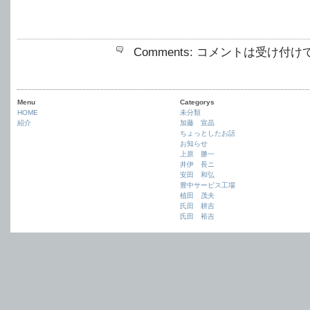
Comments:
コメントは受け付け
Menu
Categorys
HOME
未分類
紹介
加藤 宣晶
ちょっとしたお話
お知らせ
上原 勝一
井伊 長ニ
安田 和弘
豊中サービス工場
植田 茂夫
氏田 耕吉
氏田 裕吉