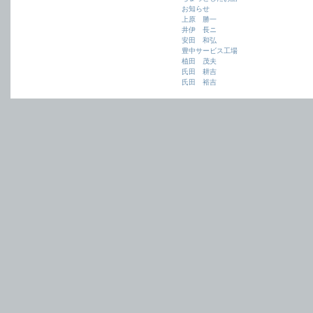
お知らせ
上原 勝一
井伊 長ニ
安田 和弘
豊中サービス工場
植田 茂夫
氏田 耕吉
氏田 裕吉