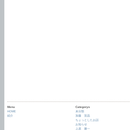
Menu
Categorys
HOME
未分類
紹介
加藤 宣晶
ちょっとしたお話
お知らせ
上原 勝一