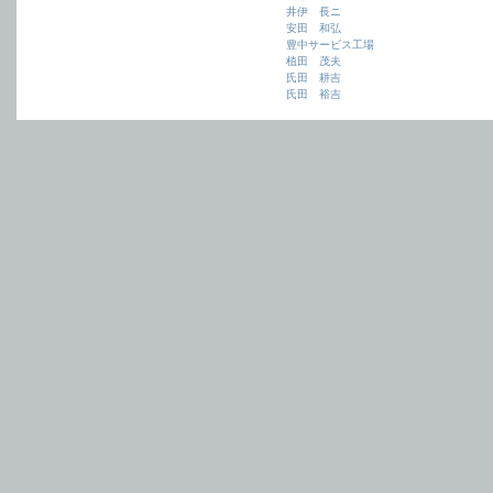
井伊 長ニ
安田 和弘
豊中サービス工場
植田 茂夫
氏田 耕吉
氏田 裕吉