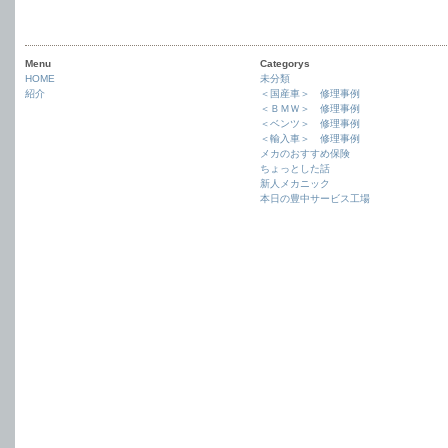
Menu
Categorys
HOME
未分類
紹介
＜国産車＞ 修理事例
＜ＢＭＷ＞ 修理事例
＜ベンツ＞ 修理事例
＜輸入車＞ 修理事例
メカのおすすめ保険
ちょっとした話
新人メカニック
本日の豊中サービス工場