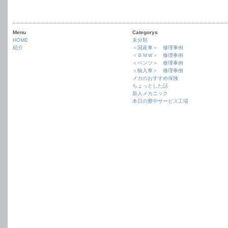
Menu
Categorys
HOME
未分類
紹介
＜国産車＞ 修理事例
＜ＢＭＷ＞ 修理事例
＜ベンツ＞ 修理事例
＜輸入車＞ 修理事例
メカのおすすめ保険
ちょっとした話
新人メカニック
本日の豊中サービス工場