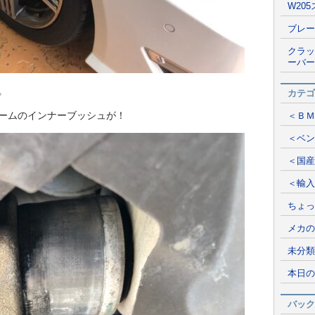
W20
ブレー
クラッ
ーバー
。
カテゴ
ームのインナーブッシュが！
＜ＢＭ
＜ベン
＜国産
＜輸入
ちょっ
メカの
未分類
本日の
バック