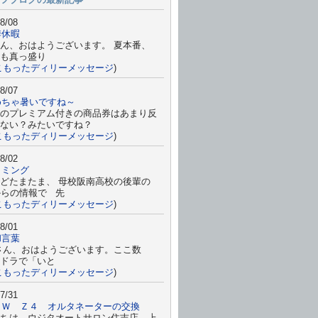
8/08
季休暇
ん、おはようございます。 夏本番、
も真っ盛り
こもったディリーメッセージ
)
8/07
めちゃ暑いですね～
のプレミアム付きの商品券はあまり反
ない？みたいですね？
こもったディリーメッセージ
)
8/02
イミング
どたまたま、 母校阪南高校の後輩の
からの情報で 先
こもったディリーメッセージ
)
8/01
和言葉
さん、おはようございます。ここ数
ドラで「いと
こもったディリーメッセージ
)
7/31
ＭＷ Ｚ４ オルタネーターの交換
ちは ウジタオートサロン住吉店 上