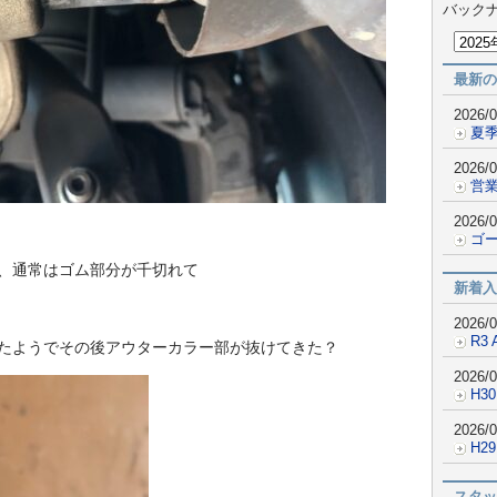
バック
最新の
2026/0
夏
2026/0
営業
2026/0
ゴ
、通常はゴム部分が千切れて
新着入
2026/0
R3 
たようでその後アウターカラー部が抜けてきた？
2026/0
H30
2026/0
H2
スタッ