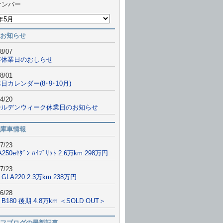
ナンバー
お知らせ
8/07
季休業日のおしらせ
8/01
日カレンダー(8･9･10月)
4/20
ールデンウィーク休業日のお知らせ
庫車情報
7/23
A250eｾﾀﾞﾝ ﾊｲﾌﾞﾘｯﾄ 2.6万km 298万円
7/23
 GLA220 2.3万km 238万円
6/28
9 B180 後期 4.8万km ＜SOLD OUT＞
フブログの最新記事