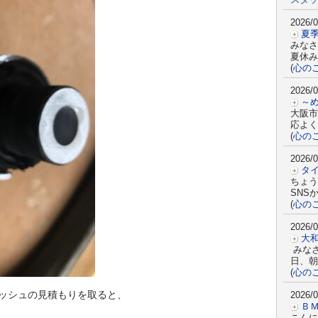
2026/0
夏
みなさ
夏休み
(
心の
2026/0
～
大阪市
応よく
(
心の
2026/0
タ
ちょう
SNS
(
心の
2026/0
大
みな
日、朝
(
心の
ッシュの見積もりを取ると、
2026/0
Ｂ
こんに