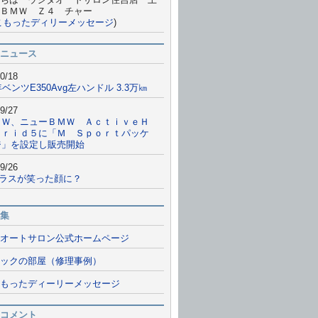
ＢＭＷ Ｚ４ チャー
こもったディリーメッセージ
)
ニュース
0/18
年ベンツE350Avg左ハンドル 3.3万㎞
9/27
ＭＷ、ニューＢＭＷ ＡｃｔｉｖｅＨ
ｂｒｉｄ５に「Ｍ Ｓｐｏｒｔパッケ
ジ」を設定し販売開始
9/26
クラスが笑った顔に？
集
オートサロン公式ホームページ
ックの部屋（修理事例）
もったディーリーメッセージ
コメント