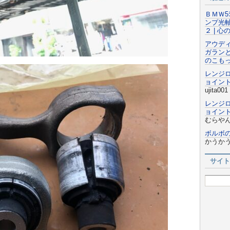
ＢＭＷ5
ンプ光
２ | 
アウデ
ガラン
のこも
レンジ
ョイン
ujita001
レンジ
ョイン
むらやん
ボルボ
かうか
サイト