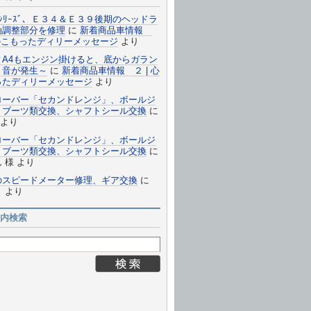
ｼﾘｰｽﾞ、Ｅ３４＆Ｅ３９後期のヘッドラ
軸調整部分を修理
に
新着商品車情報
心のこもったディリーメッセージ
より
ィA4もエンジン掛けると、底からガラン
と音が発生～
に
新着商品車情報 ２ | 心
ったディリーメッセージ
より
ローバー「セカンドレンジ」、ボールジ
トブーツ類交換、シャフトシール交換
に
より
ローバー「セカンドレンジ」、ボールジ
トブーツ類交換、シャフトシール交換
に
 様
より
のスピードメーター修理、ギア交換
に
う
より
内検索