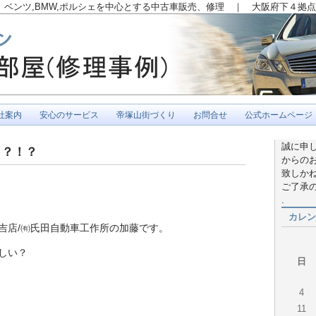
ベンツ,BMW,ポルシェを中心とする中古車販売、修理 ｜ 大阪府下４拠点
社案内
安心のサービス
帝塚山街づくり
お問合せ
公式ホームページ
誠に申
！？！？
からの
致しかね
ご了承
.
カレン
吉店/㈲氏田自動車工作所の加藤です。
しい？
日
4
11