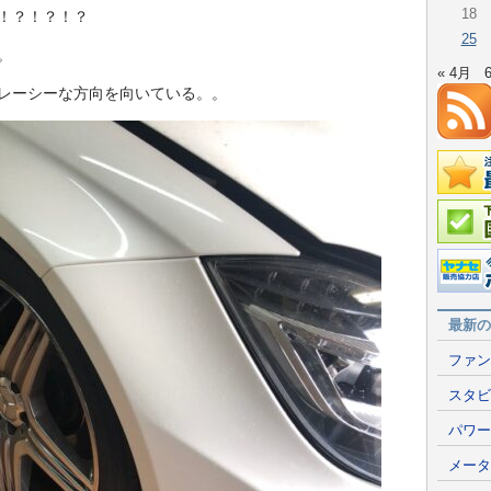
18
！？！？！？
25
。
« 4月
レーシーな方向を向いている。。
在庫情
国産車
ポータ
最新の
ファン
スタビ
パワー
メータ