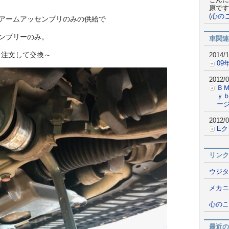
原です
(
心の
アームアッセンブリのみの供給で
ンブリーのみ。
車関連
を注文して交換～
2014/1
09
2012/0
Ｂ
ｙ
ー
2012/0
E
リンク
ウジタ
メカニ
心のこ
最近の