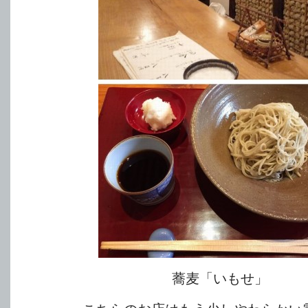
蕎麦「いもせ」