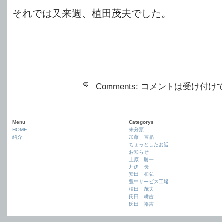
それでは又来週、植田茂夫でした。
Comments:
コメントは受け付け
Menu
Categorys
HOME
未分類
紹介
加藤 宣晶
ちょっとしたお話
お知らせ
上原 勝一
井伊 長ニ
安田 和弘
豊中サービス工場
植田 茂夫
氏田 耕吉
氏田 裕吉