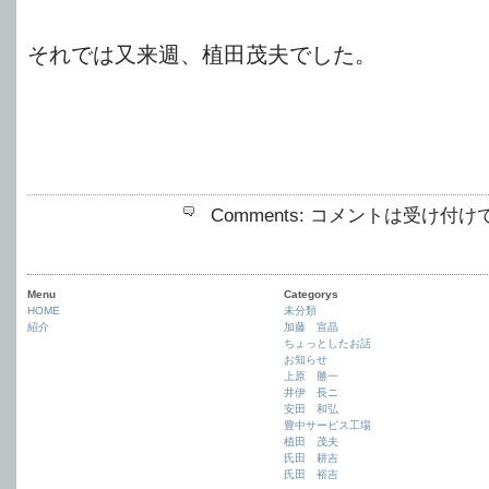
それでは又来週、植田茂夫でした。
Comments:
コメントは受け付け
Menu
Categorys
HOME
未分類
紹介
加藤 宣晶
ちょっとしたお話
お知らせ
上原 勝一
井伊 長ニ
安田 和弘
豊中サービス工場
植田 茂夫
氏田 耕吉
氏田 裕吉