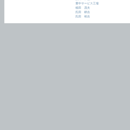
豊中サービス工場
植田 茂夫
氏田 耕吉
氏田 裕吉