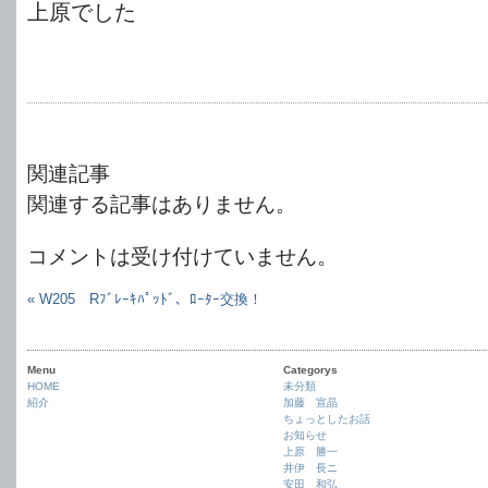
上原でした
関連記事
関連する記事はありません。
コメントは受け付けていません。
« W205 Rﾌﾞﾚｰｷﾊﾟｯﾄﾞ、ﾛｰﾀｰ交換！
Menu
Categorys
HOME
未分類
紹介
加藤 宣晶
ちょっとしたお話
お知らせ
上原 勝一
井伊 長ニ
安田 和弘