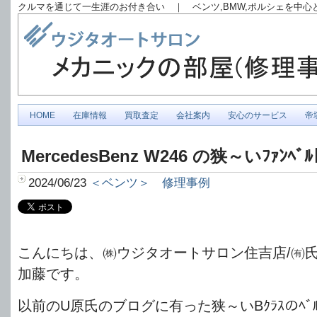
クルマを通じて一生涯のお付き合い ｜ ベンツ,BMW,ポルシェを中
HOME
在庫情報
買取査定
会社案内
安心のサービス
帝
MercedesBenz W246 の狭～いﾌｧﾝﾍﾞ
2024/06/23
＜ベンツ＞ 修理事例
こんにちは、㈱ウジタオートサロン住吉店/㈲
加藤です。
以前のU原氏のブログに有った狭～いBｸﾗｽのﾍﾞ