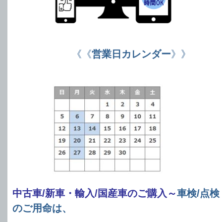
《《
営業日カレンダー
》》
中古車/新車・輸入/国産車のご購入～
車検/点検
のご用命は、