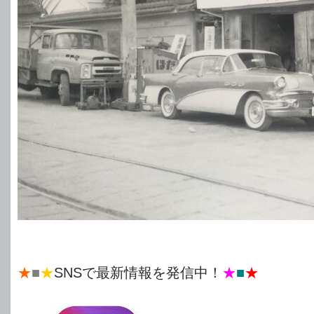
★
■
★
SNSで最新情報を発信中！
★
■
★