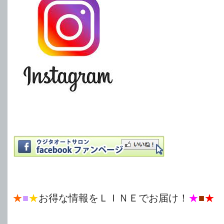
★
■
★
お得な情報をＬＩＮＥでお届け！
★
■
★