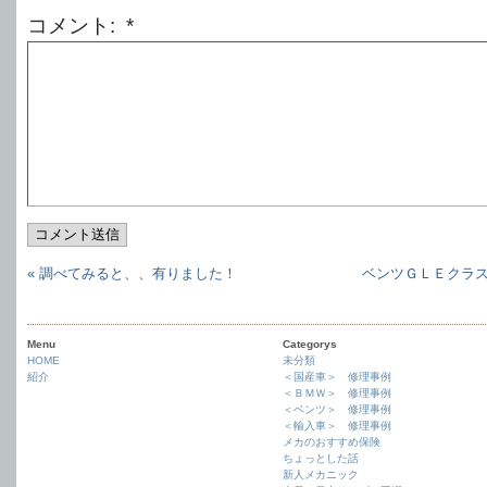
コメント: *
コメント送信
« 調べてみると、、有りました！
ベンツＧＬＥクラ
Menu
Categorys
HOME
未分類
紹介
＜国産車＞ 修理事例
＜ＢＭＷ＞ 修理事例
＜ベンツ＞ 修理事例
＜輸入車＞ 修理事例
メカのおすすめ保険
ちょっとした話
新人メカニック