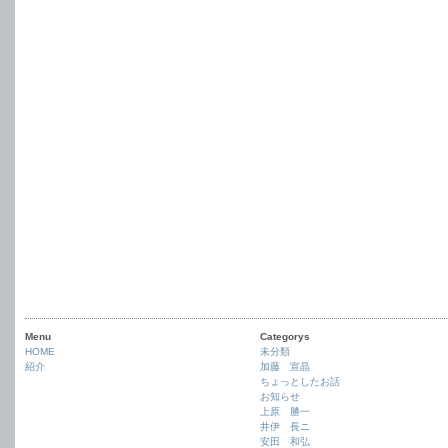
Menu
Categorys
HOME
未分類
紹介
加藤 宣晶
ちょっとしたお話
お知らせ
上原 勝一
井伊 長ニ
安田 和弘