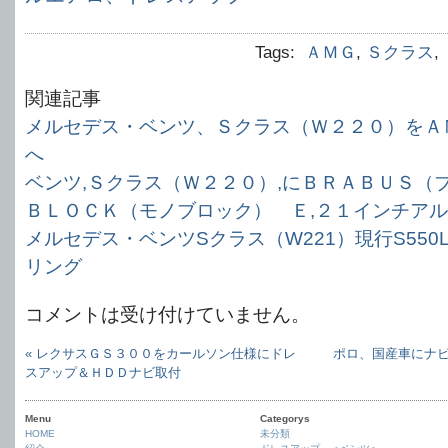
Tags:
ＡＭＧ
,
Ｓクラス
,
関連記事
メルセデス・ベンツ、Ｓクラス（Ｗ２２０）をＡ
へ
ベンツ,Ｓクラス（Ｗ２２０）,にＢＲＡＢＵＳ（
ＢＬＯＣＫ（モノブロック） Ｅ,２１インチア
メルセデス・ベンツSクラス（W221）現行S550
リング
コメントは受け付けていません。
« レクサスＧＳ３００をカールソン仕様にドレ
ポロ、国産車にナ
スアップ＆ＨＤＤナビ取付
Menu
Categorys
HOME
未分類