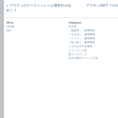
« アウディのクーラントレベル警告灯が点
アウディA6ｱｳﾞｧ
灯！？
Menu
Categorys
HOME
未分類
紹介
＜国産車＞ 修理事例
＜ＢＭＷ＞ 修理事例
＜ベンツ＞ 修理事例
＜輸入車＞ 修理事例
メカのおすすめ保険
ちょっとした話
新人メカニック
本日の豊中サービス工場