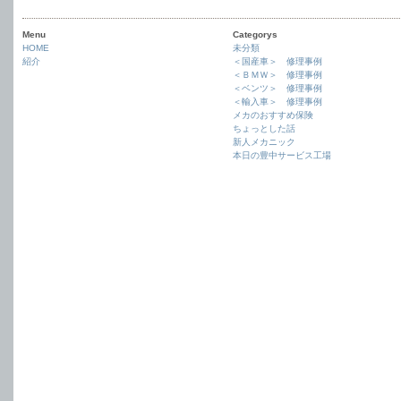
Menu
Categorys
HOME
未分類
紹介
＜国産車＞ 修理事例
＜ＢＭＷ＞ 修理事例
＜ベンツ＞ 修理事例
＜輸入車＞ 修理事例
メカのおすすめ保険
ちょっとした話
新人メカニック
本日の豊中サービス工場