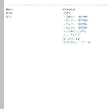
Menu
Categorys
HOME
未分類
紹介
＜国産車＞ 修理事例
＜ＢＭＷ＞ 修理事例
＜ベンツ＞ 修理事例
＜輸入車＞ 修理事例
メカのおすすめ保険
ちょっとした話
新人メカニック
本日の豊中サービス工場