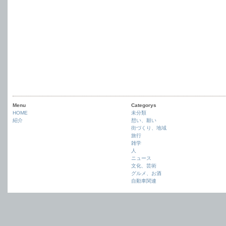
Menu
Categorys
HOME
未分類
紹介
想い、願い
街づくり、地域
旅行
雑学
人
ニュース
文化、芸術
グルメ、お酒
自動車関連