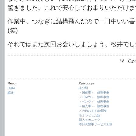
驚きました。これで安心してお乗りいただけま
作業中、つなぎに結構飛んだので一日中いい香
(笑)
それではまた次回お会いしましょう、松井でし
Co
Menu
Categorys
HOME
未分類
紹介
＜国産車＞ 修理事例
＜ＢＭＷ＞ 修理事例
＜ベンツ＞ 修理事例
＜輸入車＞ 修理事例
メカのおすすめ保険
ちょっとした話
新人メカニック
本日の豊中サービス工場