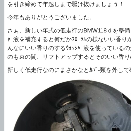
を引き締めて年越しまで駆け抜けましょう！
今年もありがとうございました。
さぁ、新しい年式の低走行のBMW118ｄを整備…
ｬｰ液を補充すると何だかﾌﾛｰﾗﾙの様ないい香り
んなにいい香りのするｳｫｯｼｬｰ液を使っている
のも束の間、リフトアップするとそのいい香りの液
新しく低走行なのにまさかなとｶﾊﾞ-類を外し