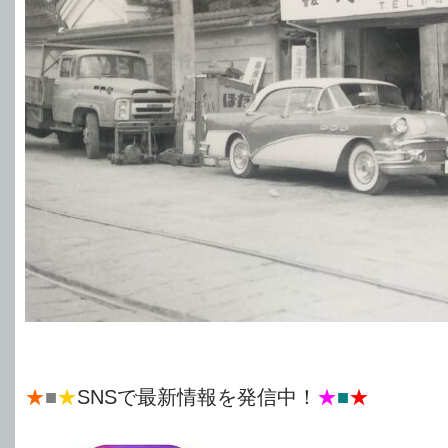
★
■
★
SNSで最新情報を発信中！
★
■
★