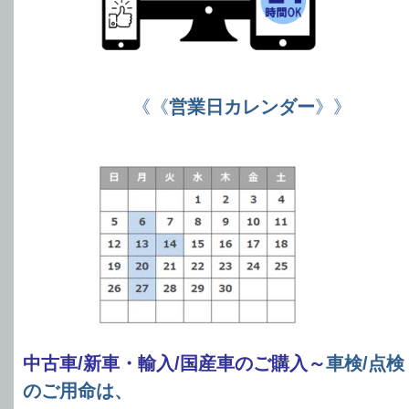
《《
営業日カレンダー
》》
中古車/新車・輸入/国産車のご購入～
車検/点検
のご用命は、