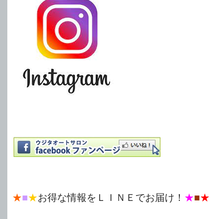
★
■
★
お得な情報をＬＩＮＥでお届け！
★
■
★