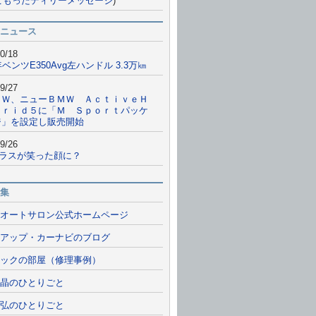
こもったディリーメッセージ
)
ニュース
0/18
年ベンツE350Avg左ハンドル 3.3万㎞
9/27
ＭＷ、ニューＢＭＷ ＡｃｔｉｖｅＨ
ｂｒｉｄ５に「Ｍ Ｓｐｏｒｔパッケ
ジ」を設定し販売開始
9/26
クラスが笑った顔に？
集
オートサロン公式ホームページ
アップ・カーナビのブログ
ックの部屋（修理事例）
晶のひとりごと
弘のひとりごと