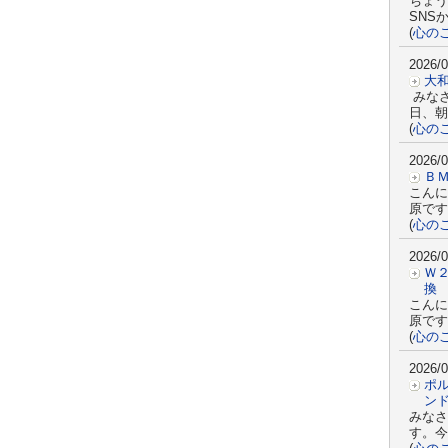
ちょう
SNS
(
心の
2026/0
大
みな
日、朝
(
心の
2026/0
Ｂ
こんに
原です
(
心の
2026/0
Ｗ
換
こんに
原です
(
心の
2026/0
ポ
ン
みなさ
す。今