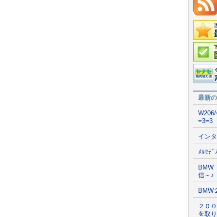
在庫情
国産車
ポータ
最新の
W206
=3=3
インタ
ﾒﾙｾﾃ
BMW
信～♪
BMW
２００
を取り