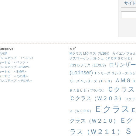
サイト
ategorys
タグ
未分類
Mクラス
Mクラス（W164）
カイエン
フォ
ドレスアップ ＜ベンツ＞
クスワーゲン
ポルシェ（ＰＯＲＳＣＨＥ）
カーナビ ＜ベンツ＞
ロリンザー
ポロ
レクサス（LEXUS）
ドレスアップ ＜BMW＞
(Lorinser)
カーナビ ＜BMW＞
１シリーズ
３シリーズ
５シ
カーナビ ＜その他＞
ＡＭＧ
ドレスアップ ＜その他＞
リーズ
５シリーズ（Ｅ９０）
Ｂ
Ｃクラス
ＲＡＢＵＳ（ブラバス）
Ｃクラス（Ｗ２０３）
Ｃクラ
Ｅクラス
ス（Ｗ２０４）
Ｅク
クラス（Ｗ２１０）
Ｓ
ラス（Ｗ２１１）