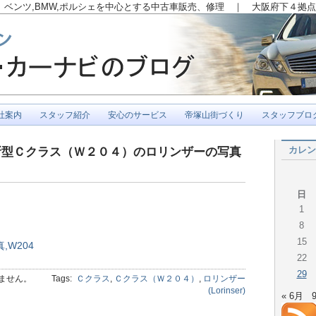
ベンツ,BMW,ポルシェを中心とする中古車販売、修理 ｜ 大阪府下４拠点
社案内
スタッフ紹介
安心のサービス
帝塚山街づくり
スタッフブロ
カレン
新型Ｃクラス（Ｗ２０４）のロリンザーの写真
日
1
8
15
22
29
ません。
Tags:
Ｃクラス
,
Ｃクラス（Ｗ２０４）
,
ロリンザー
(Lorinser)
« 6月