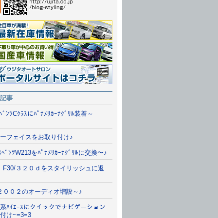
報一覧を見る
情報
ルサイトに行く
記事
/ﾍﾞﾝﾂCｸﾗｽにﾊﾟﾅﾒﾘｶｰﾅｸﾞﾘﾙ装着～
ーフェイスをお取り付け♪
ﾞｽﾍﾞﾝﾂW213をﾊﾟﾅﾒﾘｶｰﾅｸﾞﾘﾙに交換〜♪
 F30/３２０ｄをスタイリッシュに返
２００２のオーディオ増設～♪
系ﾊｲｴｰｽにクイックでナビゲーション
付け~=3=3