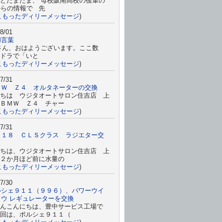
どたまたま、 母校阪南高校の後輩の
からの情報で 先
こもったディリーメッセージ
)
8/01
和言葉
さん、おはようございます。ここ数
ドラで「いと
こもったディリーメッセージ
)
7/31
ＭＷ Ｚ４ オルタネーターの交換
ちは ウジタオートサロン住吉店 上
ＢＭＷ Ｚ４ チャー
こもったディリーメッセージ
)
7/31
２１８ ＣＬＳクラス ラジエター交
ちは、ウジタオートサロン住吉店 上
２か月ほど前に水量の
こもったディリーメッセージ
)
7/30
ルシェ９１１（９９６）、パワーウイ
ドウ レギュレーターを交換
んこんにちは、豊中サービス工場で
回は、ポルシェ９１１（