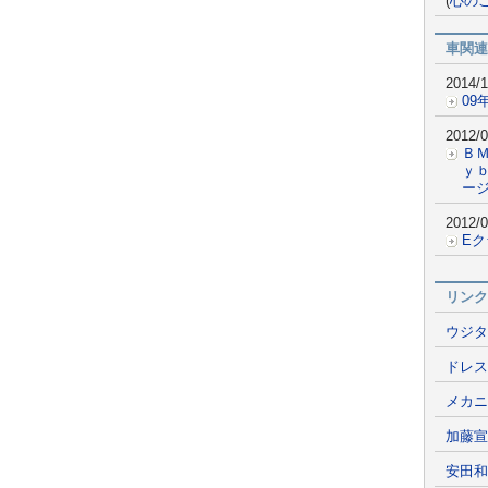
(
心の
車関連
2014/1
09
2012/0
Ｂ
ｙ
ー
2012/0
E
リンク
ウジタ
ドレス
メカニ
加藤宣
安田和