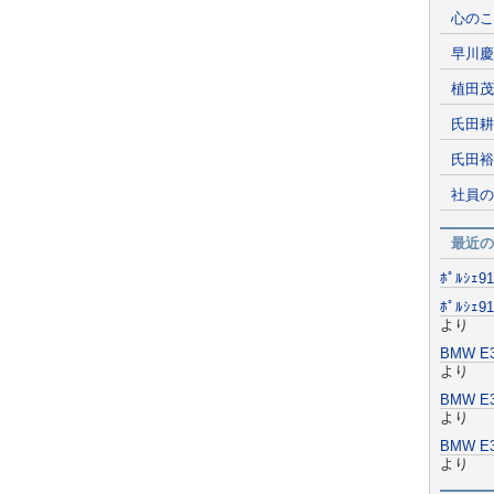
心のこ
早川慶
植田茂
氏田耕
氏田裕
社員の
最近の
ﾎﾟﾙｼｪ
ﾎﾟﾙｼｪ
より
BMW 
より
BMW 
より
BMW 
より