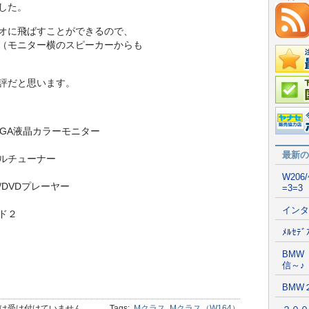
した。
オに飛ばすことができるので、
（モニター横のスピーカーからも
在庫情
評だと思います。
国産車
VGA液晶カラーモニター
ポータ
最新の
タルチューナー
W206
DVDプレーヤー
=3=3
インタ
ド２
ﾒﾙｾﾃ
BMW
信～♪
BMW
は受け付けていません。
Tags:
Mクラス
,
Mクラス（W164）