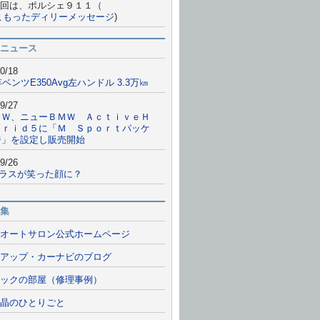
回は、ポルシェ９１１（
こもったディリーメッセージ
)
ニュース
0/18
年ベンツE350Avg左ハンドル 3.3万㎞
9/27
ＭＷ、ニューＢＭＷ ＡｃｔｉｖｅＨ
ｂｒｉｄ５に「Ｍ Ｓｐｏｒｔパッケ
ジ」を設定し販売開始
9/26
クラスが笑った顔に？
集
オートサロン公式ホームページ
アップ・カーナビのブログ
ックの部屋（修理事例）
晶のひとりごと