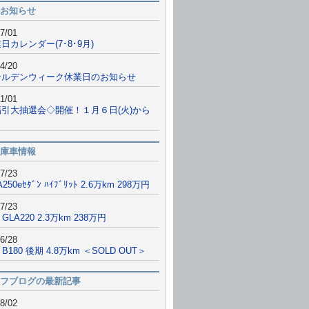
お知らせ
7/01
日カレンダー(7･8･9月)
4/20
ールデンウィーク休業日のお知らせ
1/01
福引大抽選会◇開催！１月６日(火)から
庫車情報
7/23
A250eｾﾀﾞﾝ ﾊｲﾌﾞﾘｯﾄ 2.6万km 298万円
7/23
 GLA220 2.3万km 238万円
6/28
9 B180 後期 4.8万km ＜SOLD OUT＞
フブログの最新記事
8/02