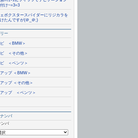
系ﾊｲｴｰｽにクイックでナビゲーション
付け~=3=3
ェボクスタースパイダーにリジカラを
けたんですが(＠_＠;)
リー
ビ ＜BMW＞
ビ ＜その他＞
ビ ＜ベンツ＞
アップ ＜BMW＞
アップ ＜その他＞
アップ ＜ベンツ＞
ナンバ
ナンバ