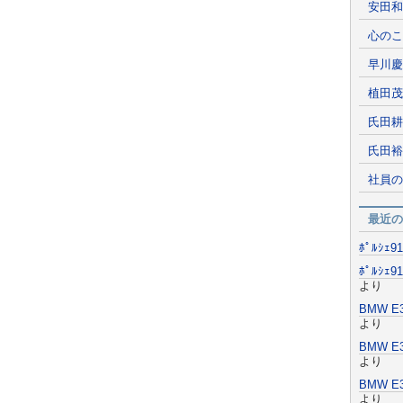
安田和
心のこ
早川慶
植田茂
氏田耕
氏田裕
社員の
最近の
ﾎﾟﾙｼｪ
ﾎﾟﾙｼｪ
より
BMW 
より
BMW 
より
BMW 
より