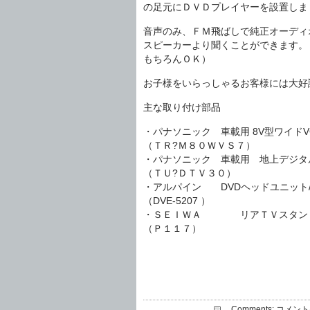
の足元にＤＶＤプレイヤーを設置しま
音声のみ、ＦＭ飛ばしで純正オーディ
スピーカーより聞くことができます。
もちろんＯＫ）
お子様をいらっしゃるお客様には大好
主な取り付け部品
・パナソニック 車載用 8V型ワイド
（ＴＲ?Ｍ８０ＷＶＳ７）
・パナソニック 車載用 地上デジ
（ＴＵ?ＤＴＶ３０）
・アルパイン DVDヘッドユニット/
（DVE-5207 ）
・ＳＥＩＷＡ リアＴＶスタン
（Ｐ１１７）
Comments:
コメント