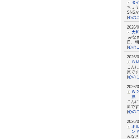
タ
ちょう
SNS
(
心の
2026/0
大
みな
日、朝
(
心の
2026/0
Ｂ
こんに
原です
(
心の
2026/0
Ｗ
換
こんに
原です
(
心の
2026/0
ポ
ン
みなさ