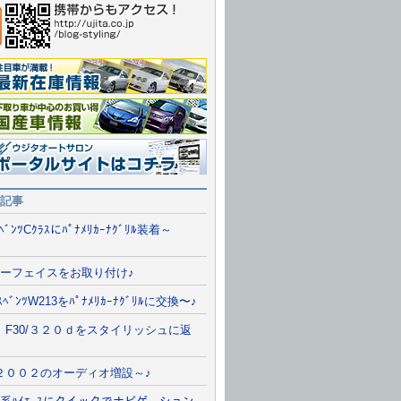
報一覧を見る
情報
ルサイトに行く
記事
/ﾍﾞﾝﾂCｸﾗｽにﾊﾟﾅﾒﾘｶｰﾅｸﾞﾘﾙ装着～
ーフェイスをお取り付け♪
ﾞｽﾍﾞﾝﾂW213をﾊﾟﾅﾒﾘｶｰﾅｸﾞﾘﾙに交換〜♪
 F30/３２０ｄをスタイリッシュに返
２００２のオーディオ増設～♪