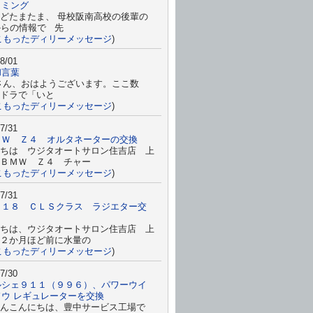
イミング
どたまたま、 母校阪南高校の後輩の
からの情報で 先
こもったディリーメッセージ
)
8/01
和言葉
さん、おはようございます。ここ数
ドラで「いと
こもったディリーメッセージ
)
7/31
ＭＷ Ｚ４ オルタネーターの交換
ちは ウジタオートサロン住吉店 上
ＢＭＷ Ｚ４ チャー
こもったディリーメッセージ
)
7/31
２１８ ＣＬＳクラス ラジエター交
ちは、ウジタオートサロン住吉店 上
２か月ほど前に水量の
こもったディリーメッセージ
)
7/30
ルシェ９１１（９９６）、パワーウイ
ドウ レギュレーターを交換
んこんにちは、豊中サービス工場で