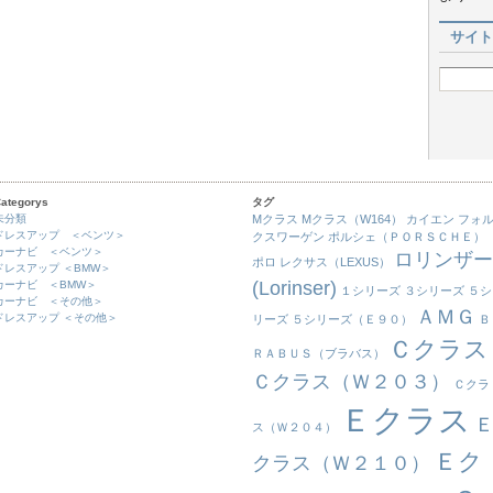
サイト
ategorys
タグ
未分類
Mクラス
Mクラス（W164）
カイエン
フォ
ドレスアップ ＜ベンツ＞
クスワーゲン
ポルシェ（ＰＯＲＳＣＨＥ）
カーナビ ＜ベンツ＞
ロリンザー
ポロ
レクサス（LEXUS）
ドレスアップ ＜BMW＞
(Lorinser)
カーナビ ＜BMW＞
１シリーズ
３シリーズ
５シ
カーナビ ＜その他＞
ＡＭＧ
ドレスアップ ＜その他＞
リーズ
５シリーズ（Ｅ９０）
Ｂ
Ｃクラス
ＲＡＢＵＳ（ブラバス）
Ｃクラス（Ｗ２０３）
Ｃクラ
Ｅクラス
ス（Ｗ２０４）
Ｅク
クラス（Ｗ２１０）