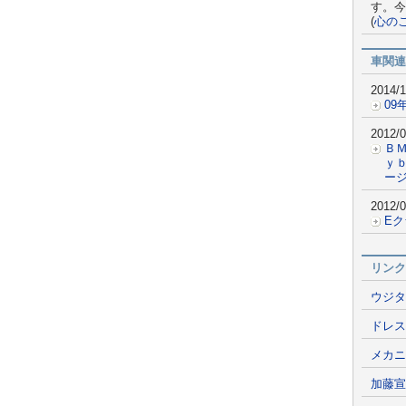
す。今
(
心の
車関連
2014/1
09
2012/0
Ｂ
ｙ
ー
2012/0
E
リンク
ウジタ
ドレス
メカニ
加藤宣