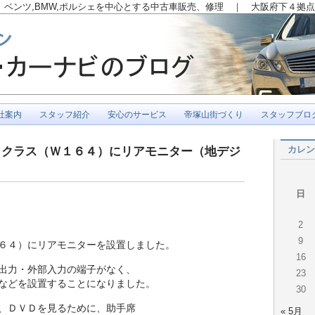
ベンツ,BMW,ポルシェを中心とする中古車販売、修理 ｜ 大阪府下４拠点
社案内
スタッフ紹介
安心のサービス
帝塚山街づくり
スタッフブロ
カレン
Ｌクラス（Ｗ１６４）にリアモニター（地デジ
日
2
9
６４）にリアモニターを設置しました。
16
出力・外部入力の端子がなく、
23
などを設置することになりました。
30
、ＤＶＤを見るために、助手席
« 5月