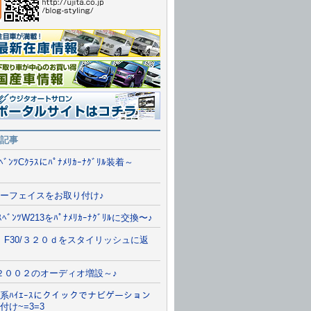
報一覧を見る
情報
ルサイトに行く
記事
/ﾍﾞﾝﾂCｸﾗｽにﾊﾟﾅﾒﾘｶｰﾅｸﾞﾘﾙ装着～
ーフェイスをお取り付け♪
ﾞｽﾍﾞﾝﾂW213をﾊﾟﾅﾒﾘｶｰﾅｸﾞﾘﾙに交換〜♪
 F30/３２０ｄをスタイリッシュに返
２００２のオーディオ増設～♪
系ﾊｲｴｰｽにクイックでナビゲーション
付け~=3=3