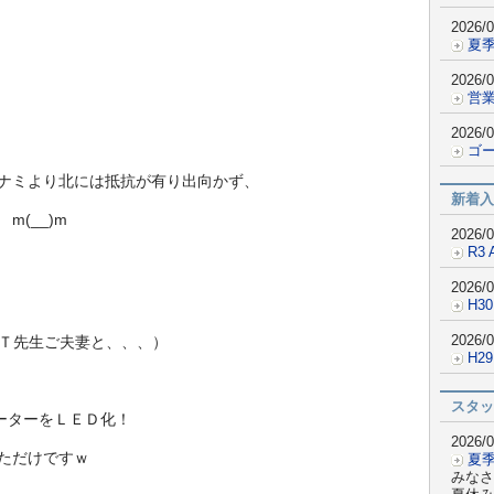
2026/0
夏
2026/0
営業
2026/0
ゴ
ナミより北には抵抗が有り出向かず、
新着入
(__)m
2026/0
R3 
2026/0
H30
2026/0
先生ご夫妻と、、、）
H2
スタッ
ーターをＬＥＤ化！
2026/0
ただけですｗ
夏
みなさ