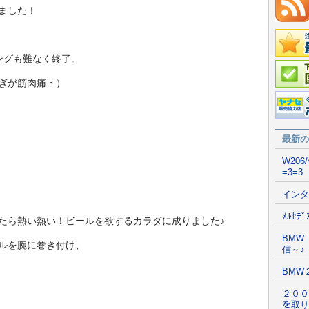
ました！
ングも難なく終了。
在庫情
ぎが筋肉痛・）
国産車
ポータ
最新の
W206
=3=3
インタ
ﾒﾙｾﾃ
たら熱い熱い！ビールを欲するカラダに成りました♪
BMW
ルを腕に巻き付け、
信～♪
BMW
２００
を取り