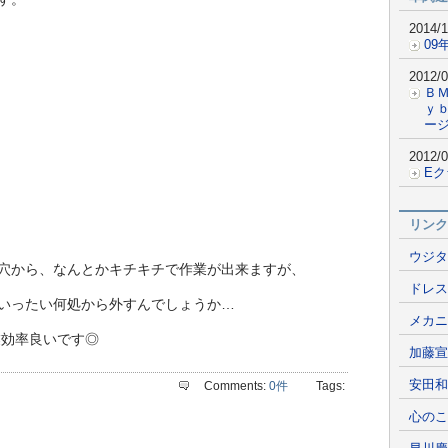
2014/1
09
2012/0
Ｂ
ｙ
ー
2012/0
E
リンク
ウジタ
穴から、なんとかキチキチで作業が出来ますが、
ドレス
いったい何処から外すんでしょうか…
メカニ
効率良いです◎
加藤宣
安田和
Comments:
0件
Tags:
心のこ