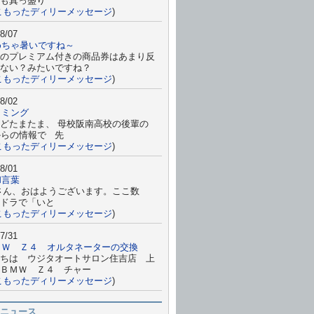
も真っ盛り
こもったディリーメッセージ
)
8/07
めちゃ暑いですね～
のプレミアム付きの商品券はあまり反
ない？みたいですね？
こもったディリーメッセージ
)
8/02
イミング
どたまたま、 母校阪南高校の後輩の
からの情報で 先
こもったディリーメッセージ
)
8/01
和言葉
さん、おはようございます。ここ数
ドラで「いと
こもったディリーメッセージ
)
7/31
ＭＷ Ｚ４ オルタネーターの交換
ちは ウジタオートサロン住吉店 上
ＢＭＷ Ｚ４ チャー
こもったディリーメッセージ
)
ニュース