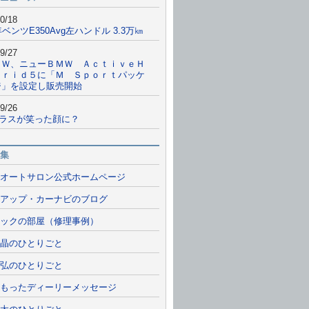
0/18
年ベンツE350Avg左ハンドル 3.3万㎞
9/27
ＭＷ、ニューＢＭＷ ＡｃｔｉｖｅＨ
ｂｒｉｄ５に「Ｍ Ｓｐｏｒｔパッケ
ジ」を設定し販売開始
9/26
クラスが笑った顔に？
集
オートサロン公式ホームページ
アップ・カーナビのブログ
ックの部屋（修理事例）
晶のひとりごと
弘のひとりごと
もったディーリーメッセージ