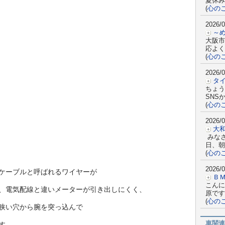
夏休み
(
心の
2026/0
～
大阪市
応よく
(
心の
2026/0
タ
ちょう
SNS
(
心の
2026/0
大
みな
日、朝
(
心の
2026/0
ケーブルと呼ばれるワイヤーが
Ｂ
こんに
、電気配線と違いメーターが引き出しにくく、
原です
(
心の
狭い穴から腕を突っ込んで
車関連
す。