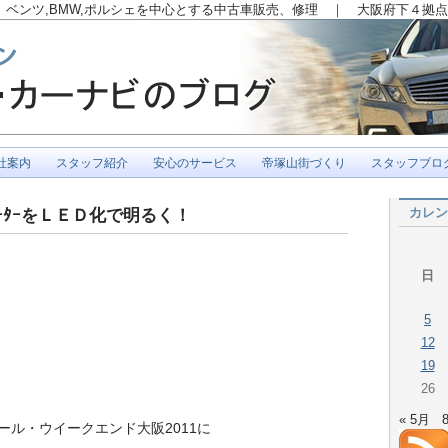
ベンツ,BMW,ポルシェを中心とする中古車販売、修理 ｜ 大阪府下４拠点
社案内
スタッフ紹介
安心のサービス
帝塚山街づくり
スタッフブロ
カレン
ｰﾀｰをＬＥＤ化で明るく！
日
5
12
19
26
« 5月
ル・ウイークエンド大阪2011に