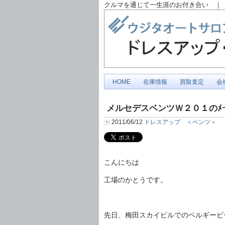
クルマを通じて一生涯のお付き合い ｜ 
HOME
在庫情報
買取査定
会
メルセデスベンツＷ２０１のﾒ
2011/06/12
ドレスアップ ＜ベンツ＞
こんにちは
工場のかとうです。
先日、梅田スカイビルでのベルギービー