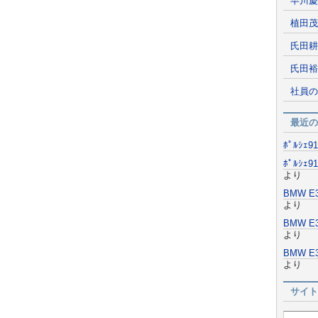
早川慶
植田茂
氏田耕
氏田裕
社員の
最近の
ﾎﾟﾙｼｪ
ﾎﾟﾙｼｪ
より
BMW 
より
BMW 
より
BMW 
より
サイト