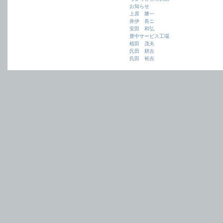
お知らせ
上原 勝一
井伊 長ニ
安田 和弘
豊中サービス工場
植田 茂夫
氏田 耕吉
氏田 裕吉