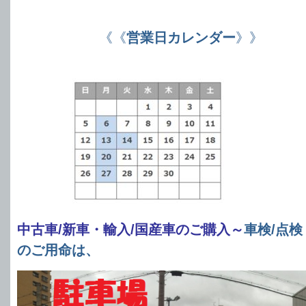
《《
営業日カレンダー
》》
中古車/新車・輸入/国産車のご購入～
車検/点検
のご用命は、