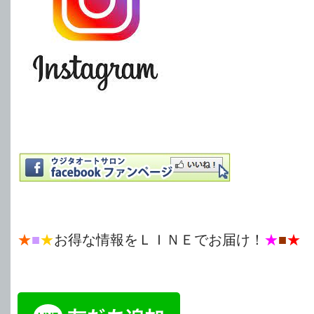
★
■
★
お得な情報をＬＩＮＥでお届け！
★
■
★