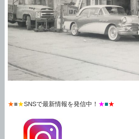
★
■
★
SNSで最新情報を発信中！
★
■
★