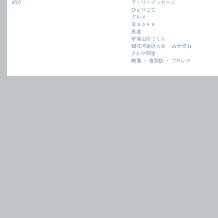
紹介
ディリーメッセージ
ひとりごと
グルメ
Ｂｏｏｋｓ
友達
帝塚山街づくり
錦江湾遠泳大会 ・富士登山
クルマ関連
映画 ・ 格闘技 ・ プロレス