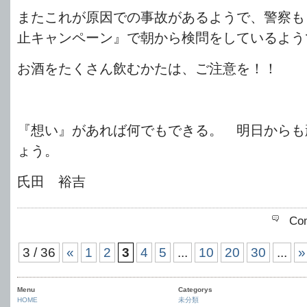
またこれが原因での事故があるようで、警察も
止キャンペーン』で朝から検問をしているよう
お酒をたくさん飲むかたは、ご注意を！！
『想い』があれば何でもできる。 明日からも
ょう。
氏田 裕吉
Co
3 / 36
«
1
2
3
4
5
...
10
20
30
...
»
Menu
Categorys
HOME
未分類