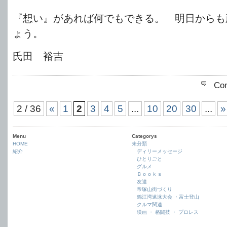
『想い』があれば何でもできる。 明日からも
ょう。
氏田 裕吉
Co
2 / 36
«
1
2
3
4
5
...
10
20
30
...
»
Menu
Categorys
HOME
未分類
紹介
ディリーメッセージ
ひとりごと
グルメ
Ｂｏｏｋｓ
友達
帝塚山街づくり
錦江湾遠泳大会 ・富士登山
クルマ関連
映画 ・ 格闘技 ・ プロレス